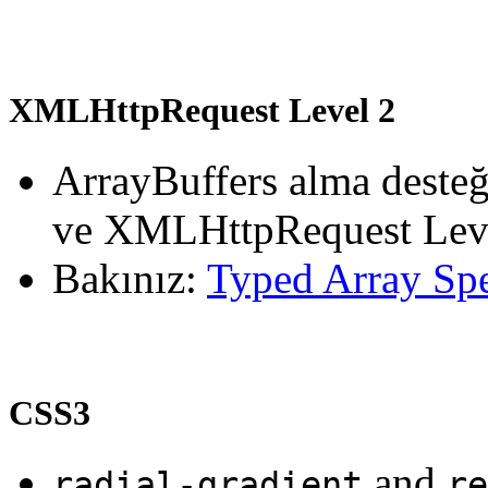
XMLHttpRequest Level 2
ArrayBuffers alma desteğ
ve XMLHttpRequest Leve
Bakınız:
Typed Array Spe
CSS3
and
radial-gradient
re