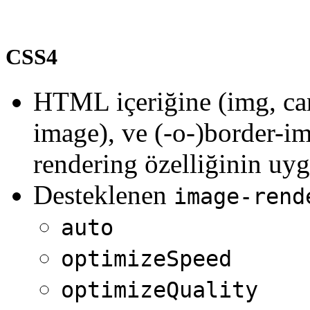
CSS4
HTML içeriğine (img, ca
image), ve (-o-)border-i
rendering özelliğinin uy
Desteklenen
image-rend
auto
optimizeSpeed
optimizeQuality