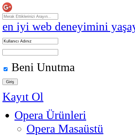
en iyi web deneyimini yaşa
Beni Unutma
Kayıt Ol
Opera Ürünleri
Opera Masaüstü