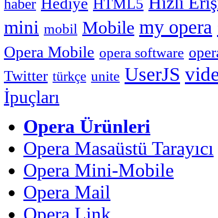
Hızlı Eri
Hediye
HTML5
haber
my opera
mini
Mobile
mobil
Opera Mobile
oper
opera software
vid
UserJS
Twitter
unite
türkçe
İpuçları
Opera Ürünleri
Opera Masaüstü Tarayıcı
Opera Mini-Mobile
Opera Mail
Opera Link