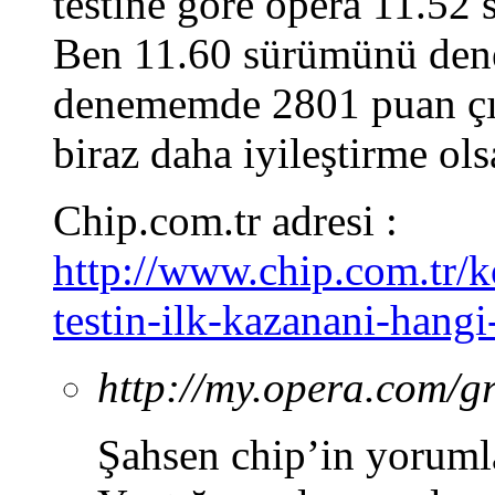
testine göre opera 11.52 
Ben 11.60 sürümünü den
denememde 2801 puan çık
biraz daha iyileştirme ols
Chip.com.tr adresi :
http://www.chip.com.tr/ko
testin-ilk-kazanani-hang
http://my.opera.com/
Şahsen chip’in yorumla